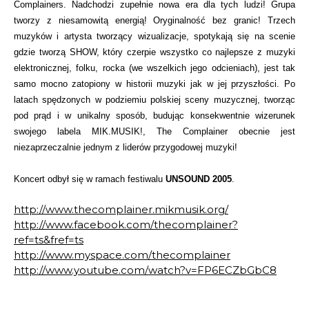
Complainers. Nadchodzi zupełnie nowa era dla tych ludzi! Grupa
tworzy z niesamowitą energią! Oryginalność bez granic! Trzech
muzyków i artysta tworzący wizualizacje, spotykają się na scenie
gdzie tworzą SHOW, który czerpie wszystko co najlepsze z muzyki
elektronicznej, folku, rocka (we wszelkich jego odcieniach), jest tak
samo mocno zatopiony w historii muzyki jak w jej przyszłości. Po
latach spędzonych w podziemiu polskiej sceny muzycznej, tworząc
pod prąd i w unikalny sposób, budując konsekwentnie wizerunek
swojego labela MIK.MUSIK!, The Complainer obecnie jest
niezaprzeczalnie jednym z liderów przygodowej muzyki!
Koncert odbył się w ramach festiwalu
UNSOUND 2005
.
http://www.thecomplainer.mikmusik.org/
http://www.facebook.com/thecomplainer?
ref=ts&fref=ts
http://www.myspace.com/thecomplainer
http://www.youtube.com/watch?v=FP6ECZbGbC8