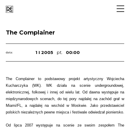
Go
to
navig
The Complainer
1 I 2005
pt.
00:00
data:
The Complainer to podstawowy projekt artystyczny Wojciecha
Kucharczyka (WK). WK działa na scenie undergroundowej,
elektronicznej, folkowej i innej od wielu lat. Od dawna występuje na
międzynarodowych scenach, do tej pory najdalej na zachód grał w
Miami/FL, a najdalej na wschód w Moskwie. Jako przedstawiciel
polskich niezależnych pewne miejsca i festiwale odwiedzał pioniersko.
Od lipca 2007 występuje na scenie ze swoim zespołem The