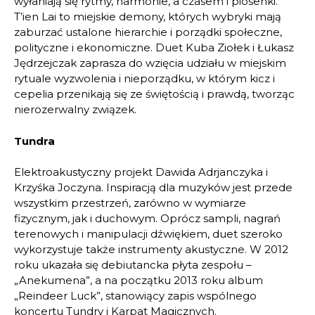
wyłaniają się rytmy, harmonie, a czasem i piosenki.
T’ien Lai to miejskie demony, których wybryki mają
zaburzać ustalone hierarchie i porządki społeczne,
polityczne i ekonomiczne. Duet Kuba Ziołek i Łukasz
Jędrzejczak zaprasza do wzięcia udziału w miejskim
rytuale wyzwolenia i nieporządku, w którym kicz i
cepelia przenikają się ze świętością i prawdą, tworząc
nierozerwalny związek.
Tundra
Elektroakustyczny projekt Dawida Adrjanczyka i
Krzyśka Joczyna. Inspiracją dla muzyków jest przede
wszystkim przestrzeń, zarówno w wymiarze
fizycznym, jak i duchowym. Oprócz sampli, nagrań
terenowych i manipulacji dźwiękiem, duet szeroko
wykorzystuje także instrumenty akustyczne. W 2012
roku ukazała się debiutancka płyta zespołu –
„Anekumena”, a na początku 2013 roku album
„Reindeer Luck”, stanowiący zapis wspólnego
koncertu Tundry i Karpat Magicznych.