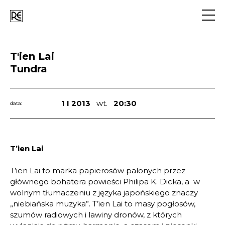
Go
to
navig
T'ien Lai
Tundra
1 I 2013
wt.
20:30
data:
T’ien Lai
T’ien Lai to marka papierosów palonych przez
głównego bohatera powieści Philipa K. Dicka, a  w
wolnym tłumaczeniu z języka japońskiego znaczy
„niebiańska muzyka”. T’ien Lai to masy pogłosów,
szumów radiowych i lawiny dronów, z których