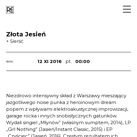
Go
to
navig
Złota Jesień
+ Sierść
12 XI 2016
pt.
00:00
data:
Niezdrowo intensywny skład z Warszawy mieszający
jazgotliwego noise punka z heroinowym dream
popem z wpływami elektroakustycznej improwizacji,
garage rocka i innych snobistycznych gatunków.
Wydali singiel „Młynów” (własnym sumptem, 2014), LP
„Girl Nothing” (Jasień/Instant Classic, 2015) i EP
„Czyściec” (Jasień, 2016). Częstym rezultatem ich