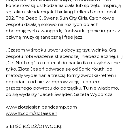
koncertów są uszkodzenia ciała lub sprzętu. Inspirują
się takimi składami jak Thinking Fellers Union Local
282, The Dead C, Swans, Sun City Girls. Członkowie
zespołu działają solowo na różnych polach
obejmujących awangardę, footwork, g
ranie imprez z
dziwną muzyką taneczną i free jazz.
„Czasem w środku utworu obcy zgrzyt, wcinka. Gra
zespołu robi wrażenie straceńczej, niebezpiecznej. (…)
„Girl Nothing” to materiał do nauki dla muzyków i nie
tylko. Złota Jesień odwraca się od Sonic Youth, od
metody wypełniania treścią formy zwrotka-refren i
odpadania od niej w improwizację, a potem
grzecznego powrotu do porządku. Tu nie wiadomo,
co się wydarzy.” Jacek Świąder, Gazeta Wyborcza
www.zlotajesien.bandcamp.com
www.fb.com/zlotajesien
SIERŚĆ (ŁÓDŹ/OTWOCK):